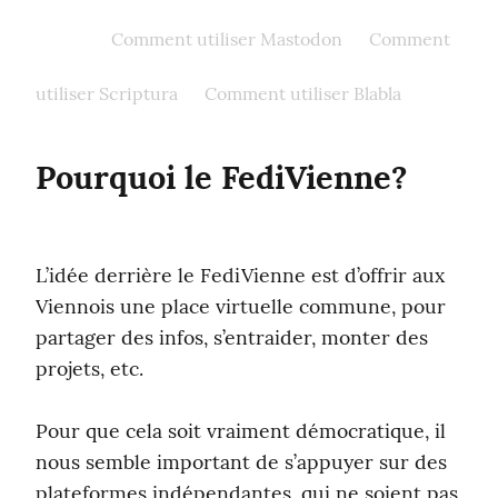
Présentation du FédiVienne
Comment utiliser Mastodon
Comment
utiliser Scriptura
Comment utiliser Blabla
Pourquoi le FediVienne?
L’idée derrière le FediVienne est d’offrir aux 
Viennois une place virtuelle commune, pour 
partager des infos, s’entraider, monter des 
projets, etc.
Pour que cela soit vraiment démocratique, il 
nous semble important de s’appuyer sur des 
plateformes indépendantes, qui ne soient pas 